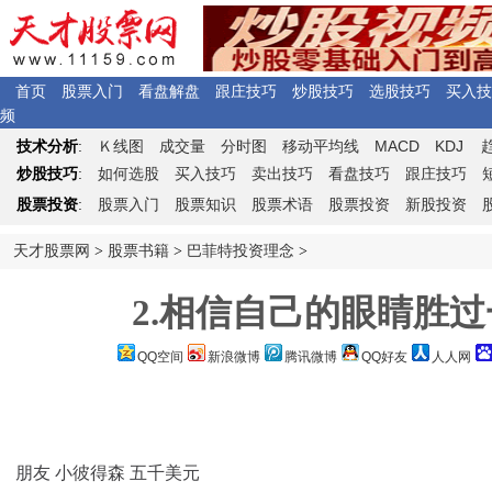
首页
股票入门
看盘解盘
跟庄技巧
炒股技巧
选股技巧
买入技
频
Ｋ
MACD
KDJ
技术分析
:
线图
成交量
分时图
移动平均线
炒股技巧
:
如何选股
买入技巧
卖出技巧
看盘技巧
跟庄技巧
股票投资
:
股票入门
股票知识
股票术语
股票投资
新股投资
天才股票网
>
股票书籍
>
巴菲特投资理念
>
2.相信自己的眼睛胜过
QQ空间
新浪微博
腾讯微博
QQ好友
人人网
朋友 小彼得森 五千美元