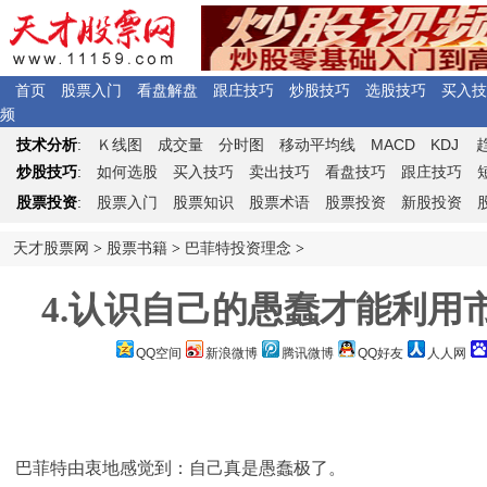
首页
股票入门
看盘解盘
跟庄技巧
炒股技巧
选股技巧
买入技
频
Ｋ
MACD
KDJ
技术分析
:
线图
成交量
分时图
移动平均线
炒股技巧
:
如何选股
买入技巧
卖出技巧
看盘技巧
跟庄技巧
股票投资
:
股票入门
股票知识
股票术语
股票投资
新股投资
天才股票网
>
股票书籍
>
巴菲特投资理念
>
4.认识自己的愚蠢才能利用
QQ空间
新浪微博
腾讯微博
QQ好友
人人网
巴菲特由衷地感觉到：自己真是愚蠢极了。