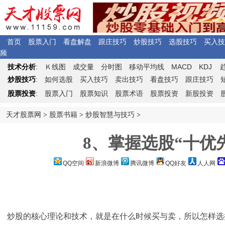
首页
股票入门
看盘解盘
跟庄技巧
炒股技巧
选股技巧
买入技
频
Ｋ
MACD
KDJ
技术分析
:
线图
成交量
分时图
移动平均线
炒股技巧
:
如何选股
买入技巧
卖出技巧
看盘技巧
跟庄技巧
股票投资
:
股票入门
股票知识
股票术语
股票投资
新股投资
天才股票网
>
股票书籍
>
炒股智慧与技巧
>
8、掌握选股“十优
QQ空间
新浪微博
腾讯微博
QQ好友
人人网
炒股的核心理论和技术，就是在什么时候买与卖，所以怎样选