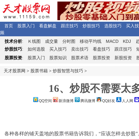
首页
股票入门
看盘解盘
跟庄技巧
炒股技巧
选股技巧
买入技
频
Ｋ
MACD
KDJ
技术分析
:
线图
成交量
分时图
移动平均线
炒股技巧
:
如何选股
买入技巧
卖出技巧
看盘技巧
跟庄技巧
股票投资
:
股票入门
股票知识
股票术语
股票投资
新股投资
天才股票网
>
股票书籍
>
炒股智慧与技巧
>
16、炒股不需要太
QQ空间
新浪微博
腾讯微博
QQ好友
人人网
各种各样的铺天盖地的股票书籍告诉我们，“应该怎样去炒股”