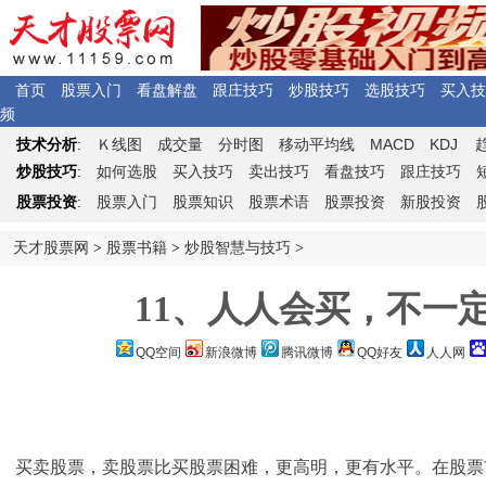
首页
股票入门
看盘解盘
跟庄技巧
炒股技巧
选股技巧
买入技
频
Ｋ
MACD
KDJ
技术分析
:
线图
成交量
分时图
移动平均线
炒股技巧
:
如何选股
买入技巧
卖出技巧
看盘技巧
跟庄技巧
股票投资
:
股票入门
股票知识
股票术语
股票投资
新股投资
天才股票网
>
股票书籍
>
炒股智慧与技巧
>
11、人人会买，不一
QQ空间
新浪微博
腾讯微博
QQ好友
人人网
买卖股票，卖股票比买股票困难，更高明，更有水平。在股票