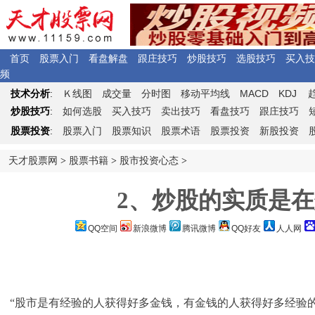
首页
股票入门
看盘解盘
跟庄技巧
炒股技巧
选股技巧
买入技
频
Ｋ
MACD
KDJ
技术分析
:
线图
成交量
分时图
移动平均线
炒股技巧
:
如何选股
买入技巧
卖出技巧
看盘技巧
跟庄技巧
股票投资
:
股票入门
股票知识
股票术语
股票投资
新股投资
天才股票网
>
股票书籍
>
股市投资心态
>
2、炒股的实质是
QQ空间
新浪微博
腾讯微博
QQ好友
人人网
“股市是有经验的人获得好多金钱，有金钱的人获得好多经验