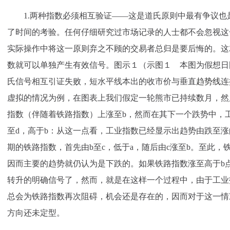
1.两种指数必须相互验证——这是道氏原则中最有争议也
了时间的考验。任何仔细研究过市场记录的人士都不会忽视这
实际操作中将这一原则弃之不顾的交易者总归是要后悔的。这
数就可以单独产生有效信号。图示１（示图１ 本图为假想日
氏信号相互引证失败，短水平线本出的收市价与垂直
趋势线
连
虚拟的情况为例，在图表上我们假定一轮熊市已持续数月，然
指数（伴随着铁路指数）上涨至b，然而在其下一个跌势中，工
至d，高于b：从这一点看，工业指数已经显示出趋势由跌至涨
期的铁路指数，首先由b至c，低于a，随后由c涨至b。至此
因而主要的趋势就仍认为是下跌的。如果铁路指数涨至高于b
转升的明确信号了，然而，就是在这样一个过程中，由于工业
总会为铁路指数再次阻碍，机会还是存在的，因而对于这一情
方向还未定型。