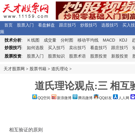
首页
股票入门
看盘解盘
跟庄技巧
炒股技巧
选股技巧
买入技
频
Ｋ
MACD
KDJ
技术分析
:
线图
成交量
分时图
移动平均线
炒股技巧
:
如何选股
买入技巧
卖出技巧
看盘技巧
跟庄技巧
股票投资
:
股票入门
股票知识
股票术语
股票投资
新股投资
天才股票网
>
股票书籍
>
道氏理论
>
道氏理论观点:三 相互
QQ空间
新浪微博
腾讯微博
QQ好友
人人网
相互验证的原则