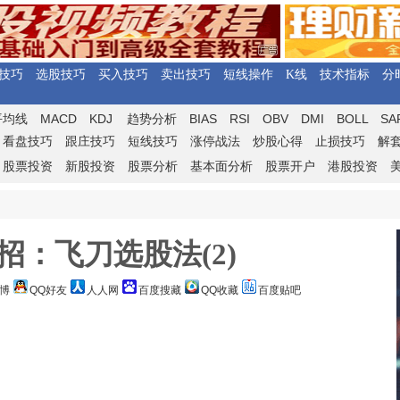
技巧
选股技巧
买入技巧
卖出技巧
短线操作
K线
技术指标
分
MACD
KDJ
BIAS
RSI
OBV
DMI
BOLL
SA
平均线
趋势分析
看盘技巧
跟庄技巧
短线技巧
涨停战法
炒股心得
止损技巧
解
股票投资
新股投资
股票分析
基本面分析
股票开户
港股投资
3招：飞刀选股法(2)
博
QQ好友
人人网
百度搜藏
QQ收藏
百度贴吧