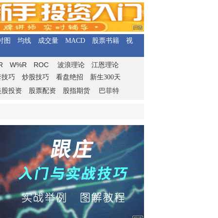
时图
均线
成交量
MACD
股票书籍
视
R
W%R
ROC
波浪理论
江恩理论
套技巧
炒股技巧
看盘绝招
新生300天
美股投资
股票配资
股指期货
巴菲特