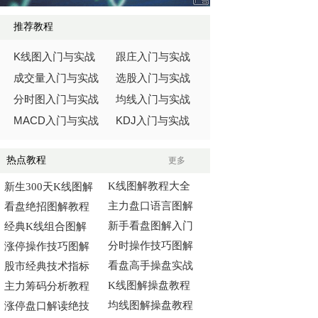
推荐教程
K
线图入门与实战
跟庄入门与实战
成交量入门与实战
选股入门与实战
分时图入门与实战
均线入门与实战
MACD
KDJ
入门与实战
入门与实战
热点教程
更多
K线图解教程大全
新生300天K线图解
主力盘口语言图解
看盘绝招图解教程
新手看盘图解入门
经典K线组合图解
分时操作技巧图解
涨停操作技巧图解
看盘高手操盘实战
股市经典技术指标
K线图解操盘教程
主力筹码分析教程
均线图解操盘教程
涨停盘口解读绝技