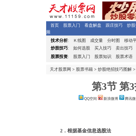
首页
股票入门
看盘解盘
跟庄技巧
炒股
频
Ｋ
技术分析
:
线图
成交量
分时图
移动
炒股技巧
:
如何选股
买入技巧
卖出技巧
股票投资
:
股票入门
股票知识
股票术语
天才股票网
>
股票书籍
>
炒股绝招技巧图解
>
第3节 第
QQ空间
新浪微博
腾讯微
2．根据基金信息
选股
法