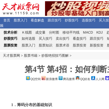
首页
股票入门
看盘解盘
跟庄技巧
炒股技巧
选股技巧
买入技
频
Ｋ
MACD
KDJ
技术分析
:
线图
成交量
分时图
移动平均线
炒股技巧
:
如何选股
买入技巧
卖出技巧
看盘技巧
跟庄技巧
股票投资
:
股票入门
股票知识
股票术语
股票投资
新股投资
天才股票网
>
股票书籍
>
炒股绝招技巧图解
>
第4节 第4招：如何判断
QQ空间
新浪微博
腾讯微博
QQ好友
人人网
1．筹码分布的基础知识