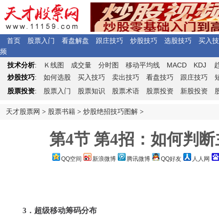
首页
股票入门
看盘解盘
跟庄技巧
炒股技巧
选股技巧
买入技
频
Ｋ
MACD
KDJ
技术分析
:
线图
成交量
分时图
移动平均线
炒股技巧
:
如何选股
买入技巧
卖出技巧
看盘技巧
跟庄技巧
股票投资
:
股票入门
股票知识
股票术语
股票投资
新股投资
天才股票网
>
股票书籍
>
炒股绝招技巧图解
>
第4节 第4招：如何判断
QQ空间
新浪微博
腾讯微博
QQ好友
人人网
3．超级移动筹码分布