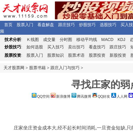
首页
股票入门
看盘解盘
跟庄技巧
炒股技巧
选股技巧
买入技
频
Ｋ
MACD
KDJ
技术分析
:
线图
成交量
分时图
移动平均线
炒股技巧
:
如何选股
买入技巧
卖出技巧
看盘技巧
跟庄技巧
股票投资
:
股票入门
股票知识
股票术语
股票投资
新股投资
天才股票网
>
股票书籍
>
跟庄入门与技巧
>
寻找庄家的弱
QQ空间
新浪微博
腾讯微博
QQ好友
人人网
庄家坐庄资金成本大,经不起长时间消耗,一旦资金短缺,只