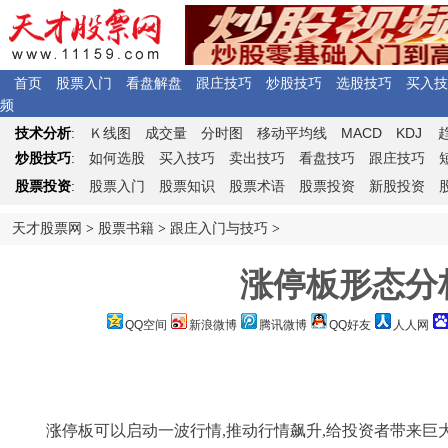
首页
股票入门
看盘解盘
跟庄技巧
炒股技巧
选股技巧
买入技
频
Ｋ
MACD
KDJ
技术分析
:
线图
成交量
分时图
移动平均线
炒股技巧
:
如何选股
买入技巧
卖出技巧
看盘技巧
跟庄技巧
股票投资
:
股票入门
股票知识
股票术语
股票投资
新股投资
天才股票网
>
股票书籍
>
跟庄入门与技巧
>
涨停板形态分
QQ空间
新浪微博
腾讯微博
QQ好友
人人网
涨停
板可以启动一波行情,推动行情飙升,给投资者带来巨