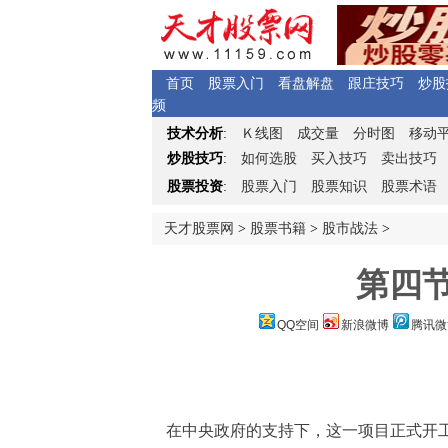
首页
股票入门
看盘解盘
跟庄技巧
炒股
频
Ｋ
技术分析
:
线图
成交量
分时图
移动
炒股技巧
:
如何选股
买入技巧
卖出技巧
股票投资
:
股票入门
股票知识
股票术语
天才股票网
>
股票书籍
>
股市战法
>
第四节
QQ空间
新浪微博
腾讯微
在中央政府的支持下，这一项目正式开工