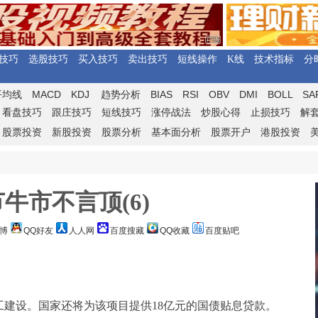
技巧
选股技巧
买入技巧
卖出技巧
短线操作
K线
技术指标
分
MACD
KDJ
BIAS
RSI
OBV
DMI
BOLL
SA
平均线
趋势分析
看盘技巧
跟庄技巧
短线技巧
涨停战法
炒股心得
止损技巧
解
股票投资
新股投资
股票分析
基本面分析
股票开户
港股投资
牛市不言顶(6)
博
QQ好友
人人网
百度搜藏
QQ收藏
百度贴吧
建设。国家还将为该项目提供18亿元的国债贴息贷款。