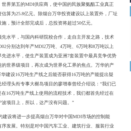
世界第五的MDI供应商，使中国的民族聚氨酯工业真正
估算为25.8亿元。除烟台万华投资建设以上装置外，厂址
施，预计全部完成后，总投资将超过50亿元。
际领先水平，与国内科研院校合作，走自主开发之路，技术
、2002分别达到年产MDI2万吨、4万吨、6万吨和8万吨以上
界先进水平，使生产装置成为亚洲7套装置中最具竞争优势
吨的世界级项目，再次成为世界化工界的焦点。万华的产
万华建设16万吨生产线之后能否获得16万吨的产能提出疑
副总经理头衔专事大榭岛项目的廖增泰曾经介绍说：“我们已
是在16万吨生产线上使用的流程技术，我们都首先经过在
宁波项目上，所以，达产没有问题。”
目的建设将进一步提高烟台万华对中国MDI市场的控制能
有序发展。特别是对中国汽车工业、建筑行业、服装行业