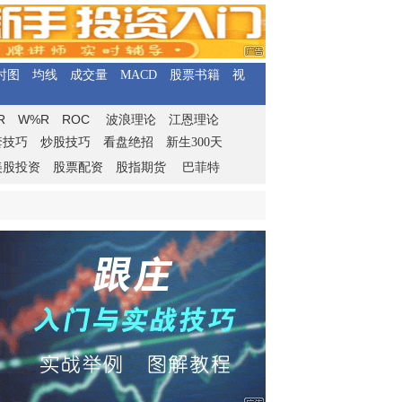
时图
均线
成交量
MACD
股票书籍
视
R
W%R
ROC
波浪理论
江恩理论
套技巧
炒股技巧
看盘绝招
新生300天
美股投资
股票配资
股指期货
巴菲特