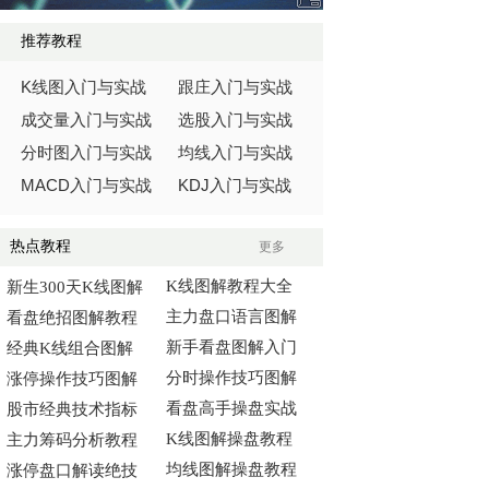
推荐教程
K
线图入门与实战
跟庄入门与实战
成交量入门与实战
选股入门与实战
分时图入门与实战
均线入门与实战
MACD
KDJ
入门与实战
入门与实战
热点教程
更多
K线图解教程大全
新生300天K线图解
主力盘口语言图解
看盘绝招图解教程
新手看盘图解入门
经典K线组合图解
分时操作技巧图解
涨停操作技巧图解
看盘高手操盘实战
股市经典技术指标
K线图解操盘教程
主力筹码分析教程
均线图解操盘教程
涨停盘口解读绝技