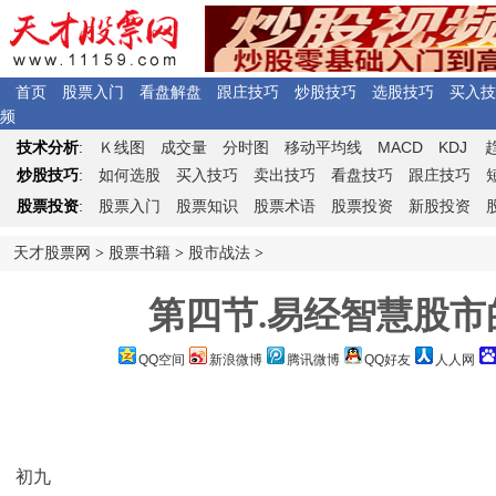
首页
股票入门
看盘解盘
跟庄技巧
炒股技巧
选股技巧
买入技
频
Ｋ
MACD
KDJ
技术分析
:
线图
成交量
分时图
移动平均线
炒股技巧
:
如何选股
买入技巧
卖出技巧
看盘技巧
跟庄技巧
股票投资
:
股票入门
股票知识
股票术语
股票投资
新股投资
天才股票网
>
股票书籍
>
股市战法
>
第四节.易经智慧股市的
QQ空间
新浪微博
腾讯微博
QQ好友
人人网
初九