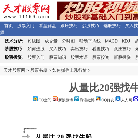
首页
股票入门
看盘解盘
跟庄技巧
炒股技巧
选股技巧
买入技
频
Ｋ
MACD
KDJ
技术分析
:
线图
成交量
分时图
移动平均线
炒股技巧
:
如何选股
买入技巧
卖出技巧
看盘技巧
跟庄技巧
股票投资
:
股票入门
股票知识
股票术语
股票投资
新股投资
天才股票网
>
股票书籍
>
如何抓住上涨行情
>
从量比20强找
QQ空间
新浪微博
腾讯微博
QQ好友
人人网