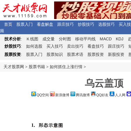
首页
股票入门
看盘解盘
跟庄技巧
炒股技巧
选股技巧
买入技
频
Ｋ
MACD
KDJ
技术分析
:
线图
成交量
分时图
移动平均线
炒股技巧
:
如何选股
买入技巧
卖出技巧
看盘技巧
跟庄技巧
股票投资
:
股票入门
股票知识
股票术语
股票投资
新股投资
天才股票网
>
股票书籍
>
如何抓住上涨行情
>
乌云盖顶
QQ空间
新浪微博
腾讯微博
QQ好友
人人网