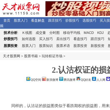
首页
股票入门
看盘解盘
跟庄技巧
炒股技巧
选股技巧
买入技
频
Ｋ
MACD
KDJ
技术分析
:
线图
成交量
分时图
移动平均线
炒股技巧
:
如何选股
买入技巧
卖出技巧
看盘技巧
跟庄技巧
股票投资
:
股票入门
股票知识
股票术语
股票投资
新股投资
天才股票网
>
股票书籍
>
玩转权证市场
>
2.认沽权证的损
QQ空间
新浪微博
腾讯微博
QQ好友
人人网
同样的，认沽证的损益图类似于看跌期权的损益图，用来