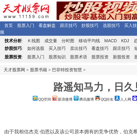
首页
股票入门
看盘解盘
跟庄技巧
炒股技巧
选股技巧
买入技
频
Ｋ
MACD
KDJ
技术分析
:
线图
成交量
分时图
移动平均线
炒股技巧
:
如何选股
买入技巧
卖出技巧
看盘技巧
跟庄技巧
股票投资
:
股票入门
股票知识
股票术语
股票投资
新股投资
天才股票网
>
股票书籍
>
巴菲特投资智慧
>
路遥知马力，日久
QQ空间
新浪微博
腾讯微博
QQ好友
人人网
由于我相信杰克·伯恩以及该公司原本拥有的竞争优势，伯克希