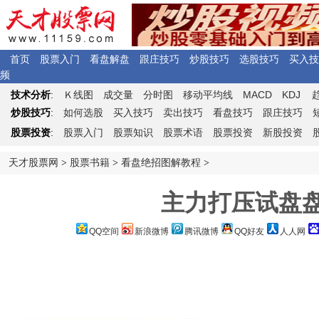
首页
股票入门
看盘解盘
跟庄技巧
炒股技巧
选股技巧
买入技
频
Ｋ
MACD
KDJ
技术分析
:
线图
成交量
分时图
移动平均线
炒股技巧
:
如何选股
买入技巧
卖出技巧
看盘技巧
跟庄技巧
股票投资
:
股票入门
股票知识
股票术语
股票投资
新股投资
天才股票网
>
股票书籍
>
看盘绝招图解教程
>
主力打压试盘
QQ空间
新浪微博
腾讯微博
QQ好友
人人网