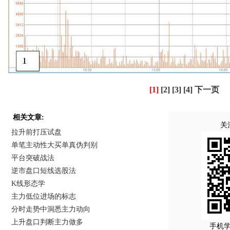
[1]
[2]
[3]
[4]
下一页
相关文章:
关
拉升前打压试盘
单笔主动性大买单真伪判别
平台突破战法
逆市盘口短线选股法
K线形态学
主力低位进场的标志
分时走势中洞悉主力动向
上升盘口判断主力做多
手机