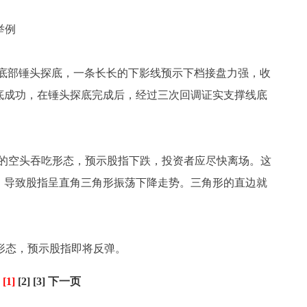
举例
部锤头探底，一条长长的下影线预示下档接盘力强，收
底成功，在锤头探底完成后，经过三次回调证实支撑线底
空头吞吃形态，预示股指下跌，投资者应尽快离场。这
，导致股指呈直角三角形振荡下降走势。三角形的直边就
形态，预示股指即将反弹。
[1]
[2]
[3]
下一页