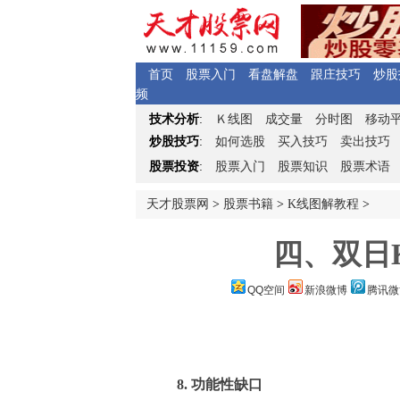
首页
股票入门
看盘解盘
跟庄技巧
炒股
频
Ｋ
技术分析
:
线图
成交量
分时图
移动
炒股技巧
:
如何选股
买入技巧
卖出技巧
股票投资
:
股票入门
股票知识
股票术语
天才股票网
>
股票书籍
>
K线图解教程
>
四、双日K
QQ空间
新浪微博
腾讯微
8. 功能性缺口