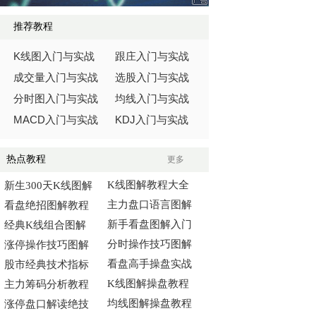
推荐教程
K
线图入门与实战
跟庄入门与实战
成交量入门与实战
选股入门与实战
分时图入门与实战
均线入门与实战
MACD
KDJ
入门与实战
入门与实战
热点教程
更多
K线图解教程大全
新生300天K线图解
主力盘口语言图解
看盘绝招图解教程
新手看盘图解入门
经典K线组合图解
分时操作技巧图解
涨停操作技巧图解
看盘高手操盘实战
股市经典技术指标
K线图解操盘教程
主力筹码分析教程
均线图解操盘教程
涨停盘口解读绝技