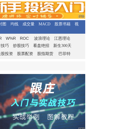
时图
均线
成交量
MACD
股票书籍
视
R
W%R
ROC
波浪理论
江恩理论
套技巧
炒股技巧
看盘绝招
新生300天
美股投资
股票配资
股指期货
巴菲特