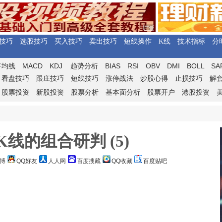
技巧
选股技巧
买入技巧
卖出技巧
短线操作
K线
技术指标
分
MACD
KDJ
BIAS
RSI
OBV
DMI
BOLL
SA
平均线
趋势分析
看盘技巧
跟庄技巧
短线技巧
涨停战法
炒股心得
止损技巧
解
股票投资
新股投资
股票分析
基本面分析
股票开户
港股投资
线的组合研判 (5)
博
QQ好友
人人网
百度搜藏
QQ收藏
百度贴吧