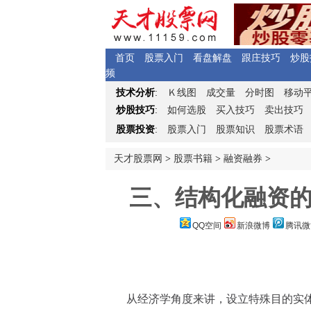
首页
股票入门
看盘解盘
跟庄技巧
炒股
频
Ｋ
技术分析
:
线图
成交量
分时图
移动
炒股技巧
:
如何选股
买入技巧
卖出技巧
股票投资
:
股票入门
股票知识
股票术语
天才股票网
>
股票书籍
>
融资融券
>
三、结构化融资的
QQ空间
新浪微博
腾讯微
从经济学角度来讲，设立特殊目的实体