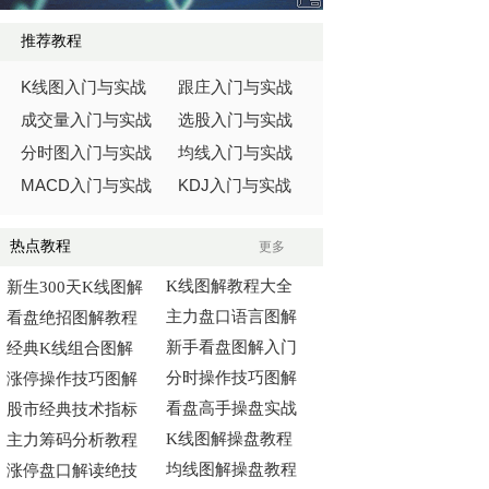
推荐教程
K
线图入门与实战
跟庄入门与实战
成交量入门与实战
选股入门与实战
分时图入门与实战
均线入门与实战
MACD
KDJ
入门与实战
入门与实战
热点教程
更多
K线图解教程大全
新生300天K线图解
主力盘口语言图解
看盘绝招图解教程
新手看盘图解入门
经典K线组合图解
分时操作技巧图解
涨停操作技巧图解
看盘高手操盘实战
股市经典技术指标
K线图解操盘教程
主力筹码分析教程
均线图解操盘教程
涨停盘口解读绝技