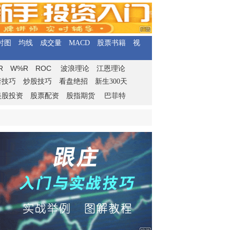
时图
均线
成交量
MACD
股票书籍
视
R
W%R
ROC
波浪理论
江恩理论
套技巧
炒股技巧
看盘绝招
新生300天
美股投资
股票配资
股指期货
巴菲特