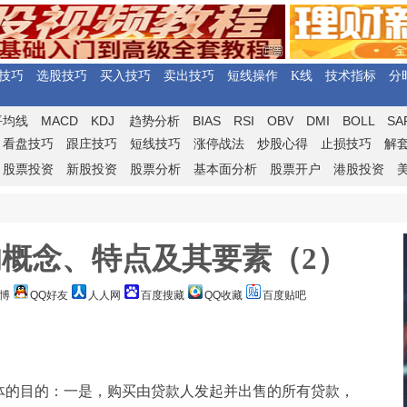
技巧
选股技巧
买入技巧
卖出技巧
短线操作
K线
技术指标
分
MACD
KDJ
BIAS
RSI
OBV
DMI
BOLL
SA
平均线
趋势分析
看盘技巧
跟庄技巧
短线技巧
涨停战法
炒股心得
止损技巧
解
股票投资
新股投资
股票分析
基本面分析
股票开户
港股投资
概念、特点及其要素（2）
博
QQ好友
人人网
百度搜藏
QQ收藏
百度贴吧
的目的：一是，购买由贷款人发起并出售的所有贷款，