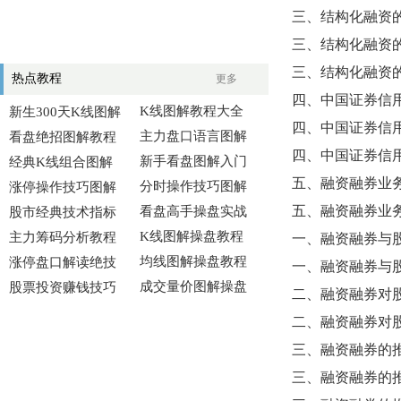
三、结构化融资
三、结构化融资
三、结构化融资
热点教程
更多
四、中国证券信
K线图解教程大全
新生300天K线图解
四、中国证券信
主力盘口语言图解
看盘绝招图解教程
四、中国证券信
新手看盘图解入门
经典K线组合图解
五、融资融券业
分时操作技巧图解
涨停操作技巧图解
五、融资融券业
看盘高手操盘实战
股市经典技术指标
K线图解操盘教程
主力筹码分析教程
一、融资融券与
均线图解操盘教程
涨停盘口解读绝技
一、融资融券与
成交量价图解操盘
股票投资赚钱技巧
二、融资融券对
二、融资融券对
三、融资融券的
三、融资融券的