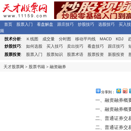
首页
股票入门
看盘解盘
跟庄技巧
炒股技巧
选股技巧
买入技
频
Ｋ
MACD
KDJ
技术分析
:
线图
成交量
分时图
移动平均线
炒股技巧
:
如何选股
买入技巧
卖出技巧
看盘技巧
跟庄技巧
股票投资
:
股票入门
股票知识
股票术语
股票投资
新股投资
天才股票网
>
股票书籍
>
融资融券
分享到：
一、融资融券概要
一、融资融券概要
二、普通证券交
二、普通证券交