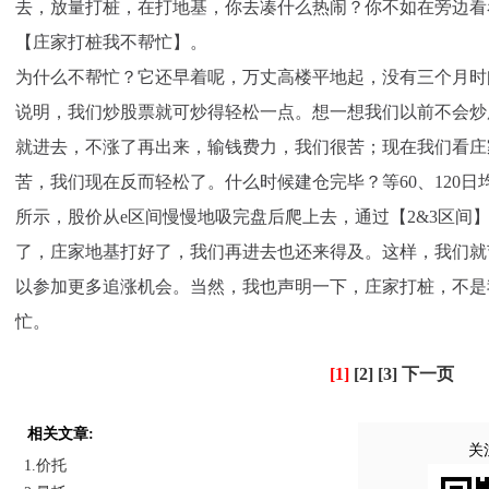
去，放量打桩，在打地基，你去凑什么热闹？你不如在旁边看
【庄家打桩我不帮忙】。
为什么不帮忙？它还早着呢，万丈高楼平地起，没有三个月时
说明，我们炒股票就可炒得轻松一点。想一想我们以前不会炒
就进去，不涨了再出来，输钱费力，我们很苦；现在我们看庄
苦，我们现在反而轻松了。什么时候建仓完毕？等60、120日
所示，股价从e区间慢慢地吸完盘后爬上去，通过【2&3区间】
了，庄家地基打好了，我们再进去也还来得及。这样，我们就
以参加更多追涨机会。当然，我也声明一下，庄家打桩，不是
忙。
[1]
[2]
[3]
下一页
相关文章:
关
1.价托