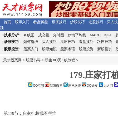
首页
股票入门
看盘解盘
跟庄技巧
炒股技巧
选股技巧
买入技
频
Ｋ
MACD
KDJ
技术分析
:
线图
成交量
分时图
移动平均线
炒股技巧
:
如何选股
买入技巧
卖出技巧
看盘技巧
跟庄技巧
股票投资
:
股票入门
股票知识
股票术语
股票投资
新股投资
天才股票网
>
股票书籍
>
新生300天K线教程
>
179.庄家打
QQ空间
新浪微博
腾讯微博
QQ好友
人人网
第179节：庄家打桩我不帮忙