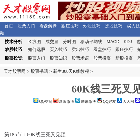
首页
股票入门
看盘解盘
跟庄技巧
炒股技巧
选股技巧
买入技
频
Ｋ
MACD
KDJ
技术分析
:
线图
成交量
分时图
移动平均线
炒股技巧
:
如何选股
买入技巧
卖出技巧
看盘技巧
跟庄技巧
股票投资
:
股票入门
股票知识
股票术语
股票投资
新股投资
天才股票网
>
股票书籍
>
新生300天K线教程
>
60K线三死叉
QQ空间
新浪微博
腾讯微博
QQ好友
人人网
第185节：60K线三死叉见顶