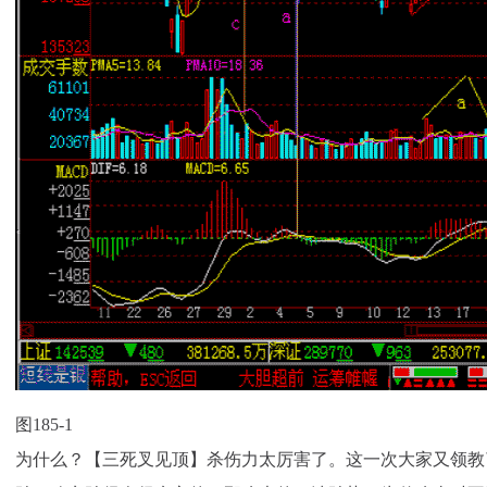
图185-1
为什么？【三死叉见顶】杀伤力太厉害了。这一次大家又领教