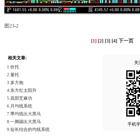
图23-2
[1]
[2]
[3]
[4]
下一页
相关文章:
关
1.价托
2.量托
3.多方炮
4.东方红太阳升
5.底部芝麻功
6.月均线系统
7.季均线出大黑马
8.一脚踢出大黑马
手机
9.短长结合的均线系统