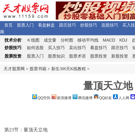
首页
股票入门
看盘解盘
跟庄技巧
炒股技巧
选股技巧
买入技
频
Ｋ
MACD
KDJ
技术分析
:
线图
成交量
分时图
移动平均线
炒股技巧
:
如何选股
买入技巧
卖出技巧
看盘技巧
跟庄技巧
股票投资
:
股票入门
股票知识
股票术语
股票投资
新股投资
天才股票网
>
股票书籍
>
新生300天K线教程
>
量顶天立地
QQ空间
新浪微博
腾讯微博
QQ好友
人人网
第23节：量顶天立地